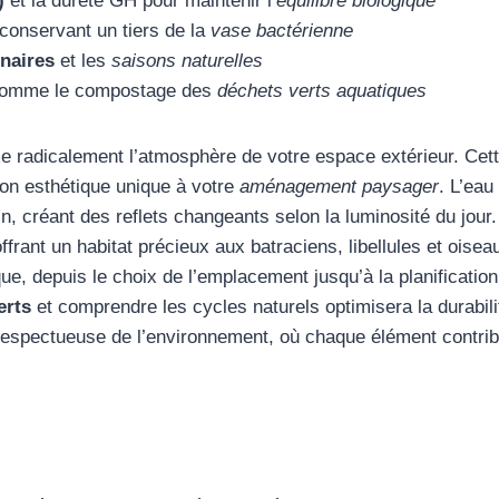
)
et la dureté GH pour maintenir l’
équilibre biologique
conservant un tiers de la
vase bactérienne
unaires
et les
saisons naturelles
omme le compostage des
déchets verts aquatiques
 radicalement l’atmosphère de votre espace extérieur. Cette
on esthétique unique à votre
aménagement paysager
. L’eau
 créant des reflets changeants selon la luminosité du jour. 
n offrant un habitat précieux aux batraciens, libellules et oi
, depuis le choix de l’emplacement jusqu’à la planification d
erts
et comprendre les cycles naturels optimisera la durabilité
respectueuse de l’environnement, où chaque élément contri