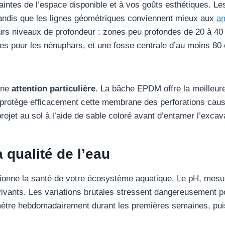
intes de l’espace disponible et à vos goûts esthétiques. Le
tandis que les lignes géométriques conviennent mieux aux
am
rs niveaux de profondeur : zones peu profondes de 20 à 40 
res pour les nénuphars, et une fosse centrale d’au moins 80 
une
attention particulière
. La bâche EPDM offre la meilleure
e protège efficacement cette membrane des perforations caus
rojet au sol à l’aide de sable coloré avant d’entamer l’excav
a qualité de l’eau
ionne la santé de votre écosystème aquatique. Le pH, mesure d
vivants. Les variations brutales stressent dangereusement po
mètre hebdomadairement durant les premières semaines, puis