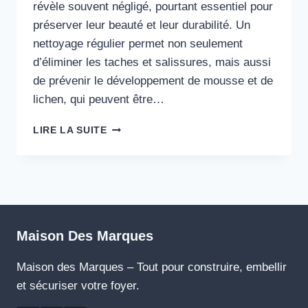
révèle souvent négligé, pourtant essentiel pour
préserver leur beauté et leur durabilité. Un
nettoyage régulier permet non seulement
d’éliminer les taches et salissures, mais aussi
de prévenir le développement de mousse et de
lichen, qui peuvent être…
NETTOYER
LIRE LA SUITE
UNE
TERRASSE
EN
BOIS
:
TECHNIQUES
ET
Maison Des Marques
PRODUITS
NATURELS
Maison des Marques – Tout pour construire, embellir
EN
et sécuriser votre foyer.
2025