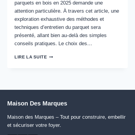
parquets en bois en 2025 demande une
attention particulière. À travers cet article, une
exploration exhaustive des méthodes et
techniques d’entretien du parquet sera
présenté, allant bien au-delà des simples
conseils pratiques. Le choix des…
ENTRETIEN
LIRE LA SUITE
DU
PARQUET
:
MÉTHODES
INFAILLIBLES
POUR
UN
Maison Des Marques
SOL
ÉCLATANT
Maison des Marques – Tout pour construire, embellir
EN
et sécuriser votre foyer.
2025