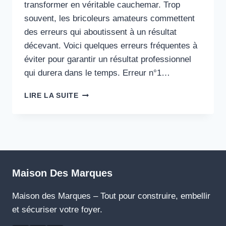
transformer en véritable cauchemar. Trop
souvent, les bricoleurs amateurs commettent
des erreurs qui aboutissent à un résultat
décevant. Voici quelques erreurs fréquentes à
éviter pour garantir un résultat professionnel
qui durera dans le temps. Erreur n°1…
PEINDRE
LIRE LA SUITE
SES
MURS
:
10
ERREURS
FRÉQUENTES
À
Maison Des Marques
ÉVITER
EN
Maison des Marques – Tout pour construire, embellir
2025
et sécuriser votre foyer.