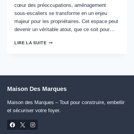
cœur des préoccupations, aménagement
sous-escaliers se transforme en un enjeu
majeur pour les propriétaires. Cet espace peut
devenir un véritable atout, que ce soit pour…
7
LIRE LA SUITE
IDÉES
CRÉATIVES
POUR
OPTIMISER
L’ESPACE
SOUS
VOTRE
Maison Des Marques
ESCALIER
EN
Maison des Marques – Tout pour construire, embellir
2025
et sécuriser votre foyer.