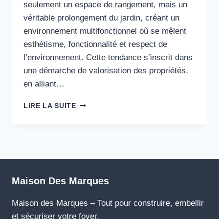
seulement un espace de rangement, mais un
véritable prolongement du jardin, créant un
environnement multifonctionnel où se mêlent
esthétisme, fonctionnalité et respect de
l’environnement. Cette tendance s’inscrit dans
une démarche de valorisation des propriétés,
en alliant…
COMMENT
LIRE LA SUITE
FABRIQUER
UN
ABRI
DE
JARDIN
EN
BOIS
Maison Des Marques
FACILEMENT
EN
Maison des Marques – Tout pour construire, embellir
2025
et sécuriser votre foyer.