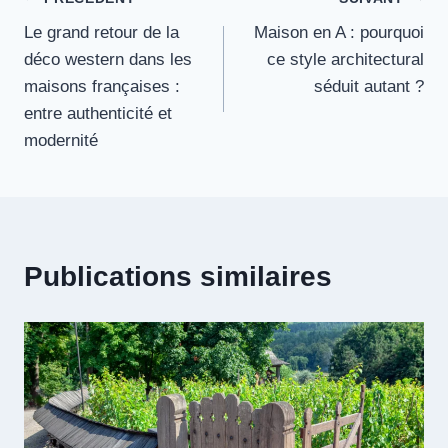
Navigation
Le grand retour de la
Maison en A : pourquoi
de
déco western dans les
ce style architectural
l’article
maisons françaises :
séduit autant ?
entre authenticité et
modernité
Publications similaires