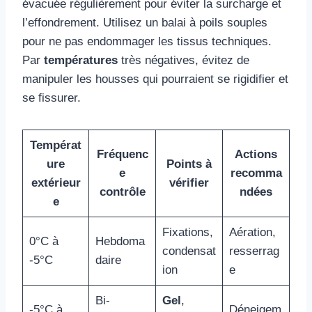
évacuée régulièrement pour éviter la surcharge et
l’effondrement. Utilisez un balai à poils souples
pour ne pas endommager les tissus techniques.
Par
températures
très négatives, évitez de
manipuler les housses qui pourraient se rigidifier et
se fissurer.
Températ
Fréquenc
Actions
ure
Points à
e
recomma
extérieur
vérifier
contrôle
ndées
e
Fixations,
Aération,
0°C à
Hebdoma
condensat
resserrag
-5°C
daire
ion
e
Bi-
Gel
,
-5°C à
Déneigem