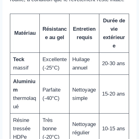
Durée de
Résistanc
Entretien
vie
Matériau
e au gel
requis
extérieur
e
Teck
Excellente
Huilage
20-30 ans
massif
(-25°C)
annuel
Aluminiu
m
Parfaite
Nettoyage
15-20 ans
thermolaq
(-40°C)
simple
ué
Résine
Très
Nettoyage
tressée
bonne
10-15 ans
régulier
HDPe
(-20°C)