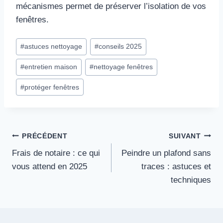
mécanismes permet de préserver l’isolation de vos
fenêtres.
Étiquettes
#
astuces nettoyage
#
conseils 2025
de
#
entretien maison
#
nettoyage fenêtres
la
publication :
#
protéger fenêtres
Navigation
PRÉCÉDENT
SUIVANT
Frais de notaire : ce qui
Peindre un plafond sans
de
vous attend en 2025
traces : astuces et
l’article
techniques